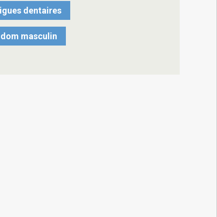
igues dentaires
ondom masculin