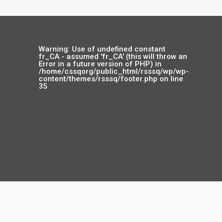
Warning
: Use of undefined constant
fr_CA - assumed 'fr_CA' (this will throw an
Error in a future version of PHP) in
/home/cssqorg/public_html/rsssq/wp/wp-
content/themes/rsssq/footer.php
on line
35
Copyright
will throw an Error in a future version of PHP) in
/home/cssqorg/public_html/rs