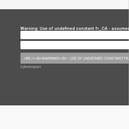
Warning
: Use of undefined constant fr_CA - assumed 
Cyberimpact
ssq/wp/wp-content/themes/rsssq/footer.php
on line
123