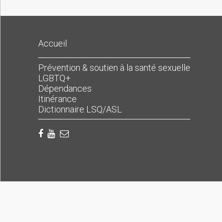
Accueil
Prévention & soutien à la santé sexuelle
LGBTQ+
Dépendances
Itinérance
Dictionnaire LSQ/ASL
Warning
: Use of undefined constant Y - assumed 'Y' (this 