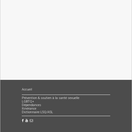
Accueil
Prévention & soutien à la santé sexuelle
LGBTQ+
Dépendances
Itinérance
Dictionnaire LSQ/ASL