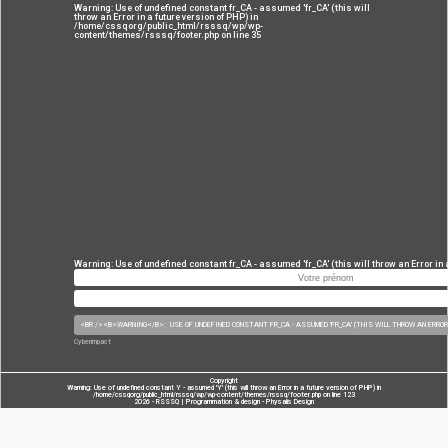
Warning
: Use of undefined constant fr_CA - assumed 'fr_CA' (this will
throw an Error in a future version of PHP) in
/home/cssqorg/public_html/rsssq/wp/wp-
content/themes/rsssq/footer.php
on line
35
Warning
: Use of undefined constant fr_CA - assumed 'fr_CA' (this will throw an Error in 
Cyberimpact
Copyright
Warning
: Use of undefined constant Y - assumed 'Y' (this will throw an Error in a future version of PHP) in
/home/cssqorg/public_html/rsssq/wp/wp-content/themes/rsssq/footer.php
on line
123
2026 - RSSSQ | Programmation & design -
Physalis Design